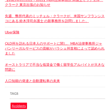
クラーク 東京出張のお知らせ
先週、弊所代表のミッチェル・クラークが、米国サンフランシス
コにある 鈴木淳司弁護士 の新事務所を訪問しました。
Uber保険
QLD州を訪れる日本人のサポートに関し、MBA法律事務所ジャ
パンリーガルサービスの貢献がパラシェ州首相によって認められ
ました
オーストラリアで不当な低賃金で働く留学生アルバイトが大きな
問題に
人口知能の発達と自動運転車の未来
TAGS
Accidents