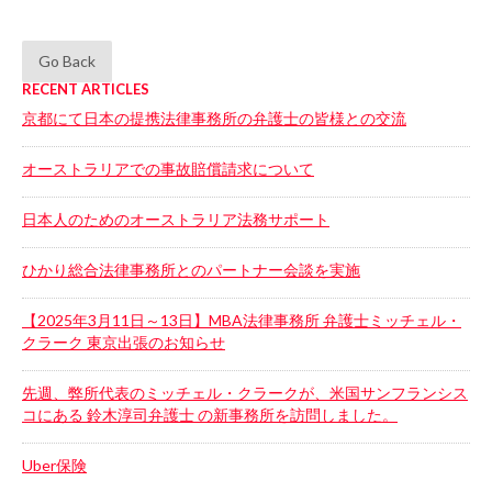
Go Back
RECENT ARTICLES
京都にて日本の提携法律事務所の弁護士の皆様との交流
オーストラリアでの事故賠償請求について
日本人のためのオーストラリア法務サポート
ひかり総合法律事務所とのパートナー会談を実施
【2025年3月11日～13日】MBA法律事務所 弁護士ミッチェル・
クラーク 東京出張のお知らせ
先週、弊所代表のミッチェル・クラークが、米国サンフランシス
コにある 鈴木淳司弁護士 の新事務所を訪問しました。
Uber保険