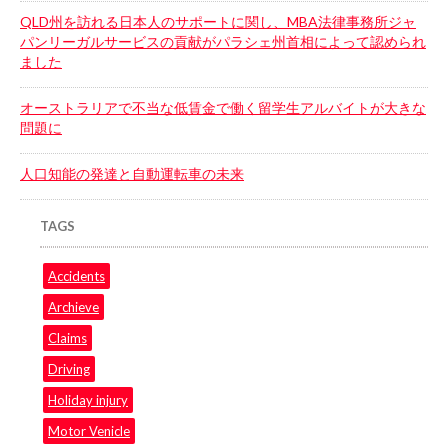
QLD州を訪れる日本人のサポートに関し、MBA法律事務所ジャ
パンリーガルサービスの貢献がパラシェ州首相によって認められ
ました
オーストラリアで不当な低賃金で働く留学生アルバイトが大きな
問題に
人口知能の発達と自動運転車の未来
TAGS
Accidents
Archieve
Claims
Driving
Holiday injury
Motor Venicle