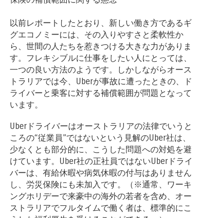
以前レポートしたとおり、新しい働き方であるギ
グエコノミーには、その入りやすさと柔軟性か
ら、世間の人たちを惹きつける大きな力がありま
す。フレキシブルに仕事をしたい人にとっては、
一つの良い方法のようです。しかしながらオース
トラリアでは今、Uberが事故に遭ったときの、ド
ライバーと乗客に対する補償範囲が問題となって
います。
Uberドライバーはオーストラリアの法律でいうと
ころの“従業員”ではないという見解のUber社は、
少なくとも部分的に、こうした問題への対処を避
けています。Uber社の正社員ではないUberドライ
バーは、有給休暇や病気休暇の付与はありません
し、労災保険にも未加入です。（※通常、ワーキ
ングホリデーで来豪中の海外の若者を含め、オー
ストラリアでフルタイムで働く者は、標準的にこ