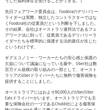
うした福利厚生を受けることができる。）
先日フェアワーク委員会は、Foodoraのデリバリー
ライダーは実際、独立したコントラクターではな
くFoodora社の従業員だという判断を下しました。
その結果、会社はオーストラリ連邦法であるフェ
アワーク法に則って、従業員であるデリバリーラ
イダーたちを標準的に保護する法的責任が生じた
というわけです。
ギグエコノミー・ワーカーたちの安心感と保護の
欠如について議論になっている最中、Uber社は数
百万ドル規模の取り組みの一部として、オースト
ラリアのUberドライバーたちに無料で傷害保険を
提供することにしました。
オーストラリアにはおよそ80,000人のUber/Uber
Eatsドライバーがいます。オーストラリアでも主
要な保険会社の一つであるChubb社による傷害保
険はUber appを通じて働くすべてのドライバー／