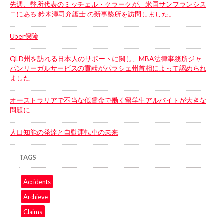
先週、弊所代表のミッチェル・クラークが、米国サンフランシス
コにある 鈴木淳司弁護士 の新事務所を訪問しました。
Uber保険
QLD州を訪れる日本人のサポートに関し、MBA法律事務所ジャ
パンリーガルサービスの貢献がパラシェ州首相によって認められ
ました
オーストラリアで不当な低賃金で働く留学生アルバイトが大きな
問題に
人口知能の発達と自動運転車の未来
TAGS
Accidents
Archieve
Claims