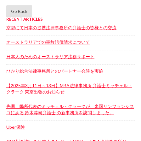
Go Back
RECENT ARTICLES
京都にて日本の提携法律事務所の弁護士の皆様との交流
オーストラリアでの事故賠償請求について
日本人のためのオーストラリア法務サポート
ひかり総合法律事務所とのパートナー会談を実施
【2025年3月11日～13日】MBA法律事務所 弁護士ミッチェル・
クラーク 東京出張のお知らせ
先週、弊所代表のミッチェル・クラークが、米国サンフランシス
コにある 鈴木淳司弁護士 の新事務所を訪問しました。
Uber保険