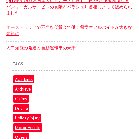
QLD州を訪れる日本人のサポートに関し、MBA法律事務所ジャ
パンリーガルサービスの貢献がパラシェ州首相によって認められ
ました
オーストラリアで不当な低賃金で働く留学生アルバイトが大きな
問題に
人口知能の発達と自動運転車の未来
TAGS
Accidents
Archieve
Claims
Driving
Holiday injury
Motor Venicle
Others