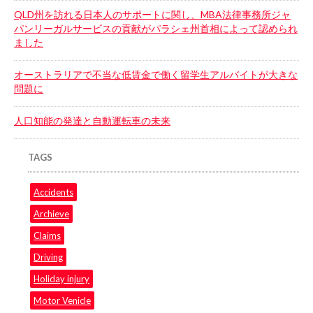
QLD州を訪れる日本人のサポートに関し、MBA法律事務所ジャ
パンリーガルサービスの貢献がパラシェ州首相によって認められ
ました
オーストラリアで不当な低賃金で働く留学生アルバイトが大きな
問題に
人口知能の発達と自動運転車の未来
TAGS
Accidents
Archieve
Claims
Driving
Holiday injury
Motor Venicle