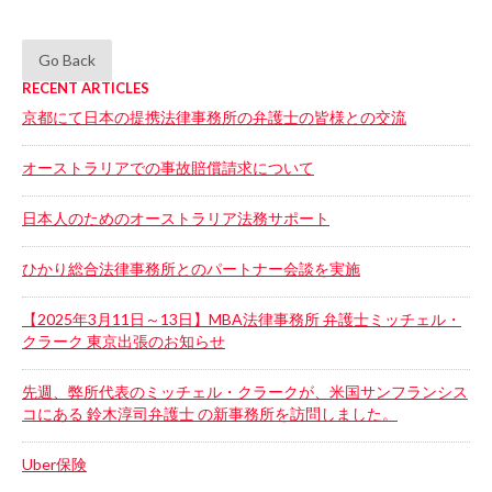
Go Back
RECENT ARTICLES
京都にて日本の提携法律事務所の弁護士の皆様との交流
オーストラリアでの事故賠償請求について
日本人のためのオーストラリア法務サポート
ひかり総合法律事務所とのパートナー会談を実施
【2025年3月11日～13日】MBA法律事務所 弁護士ミッチェル・
クラーク 東京出張のお知らせ
先週、弊所代表のミッチェル・クラークが、米国サンフランシス
コにある 鈴木淳司弁護士 の新事務所を訪問しました。
Uber保険